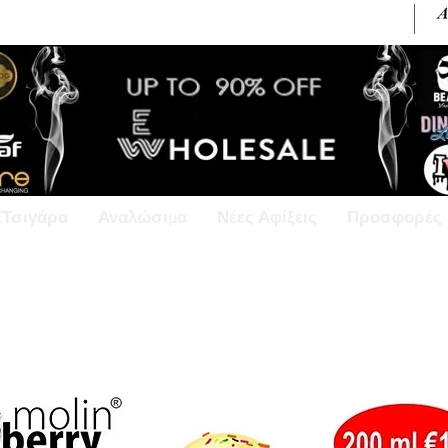
+30 6945813370 / +357 99686618
ΕΤσιγάρα
Αναλώσιμα
Νέες Αφίξεις
Προσφορές