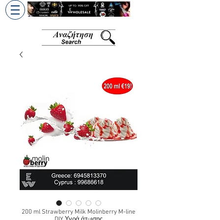
+30 6945813370
/
+357 99686618
200 ml Strawberry Milk Molinberry M-line
DIY Υγρά άτμισης