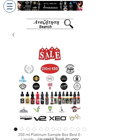
+30 6945813370
/
+357 99686618
200 ml Platinum Sample Box Best E-
Liquids - Δημοφιλή Υγρά άτμισης