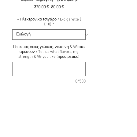
Κανονική
Τιμή
 320,00 € 
80,00 €
τιμή
Έκπτωσης
+ Hλεκτρονικό τσιγάρο / E-cigarette (
€10)
*
Πείτε μας ποιες γεύσεις, νικοτίνη & VG σας
αρέσουν / Tell us what flavors, mg
strength & VG you like (προαιρετικό)
0/500
Προσθήκη στο καλάθι
* δωρεάν αποστολή! (Χρησιμοποιείστε τον
κωδικό frees στο Καλάθι Αγορών)
Προσφορά 200 ml ΤΑ ΠΙΟ ΔΗΜΟΦΙΛΗ
ΥΓΡΑ ΑΝΑΠΛΗΡΩΣΗΣ Platinum Sample Box