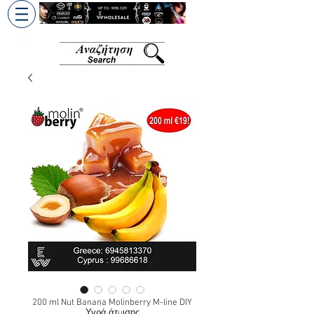
+30 6945813370
/
+357 99686618
200 ml Nut Banana Molinberry M-line DIY
Υγρά άτμισης