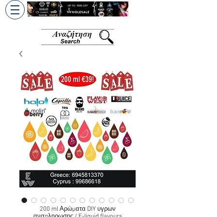
+30 6945813370
/
+357 99686618
200 ml Αρώματα DIY υγρων
αναπληρωσης / E-liquid flavours