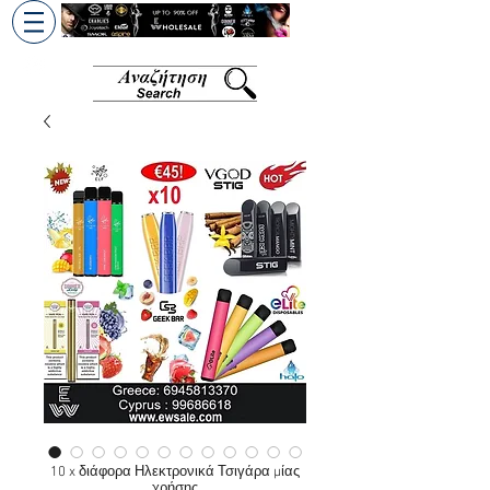
+30 6945813370
/
+357 99686618
10 x διάφορα Ηλεκτρονικά Τσιγάρα μίας
χρήσης