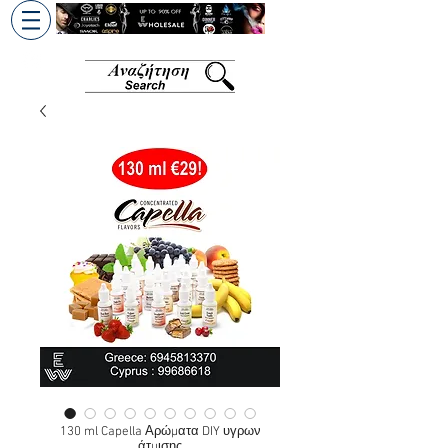
+30 6945813370
/
+357 99686618
130 ml Capella Αρώματα DIY υγρων
άτμισης