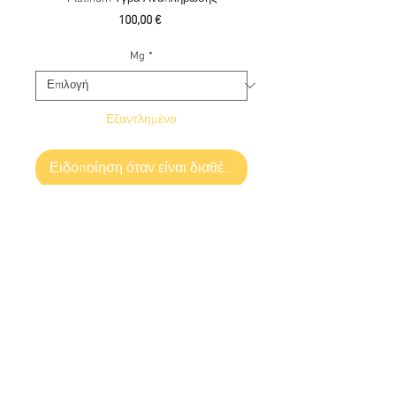
Τιμή
100,00 €
Mg
*
Εξαντλημένο
Ειδοποίηση όταν είναι διαθέσιμο
Χρησιμοποιείστε τον κωδικό w75
Use code w75
12 x 10 ml (120 ml) Halo Evo Cryptic BlastΥγρά
Αναπλήρωσης
Halo Evo Cryptic Blast
Υγρά
Ελλάδα :
+30 6945813370
Αναπλήρωσης - Νόστιμο και γλυκό κεκάκι με
Cyprus : +357 99686618
μουρα. Σοφιστικε γέυση, και υπέροχο
πάντρεμα ταρτας με μουρα με κρεμώδη υφή.
Χρησιμοποιώντας μόνο τα καλύτερα
συστατικά που διατίθενται, στις φρουτένιες