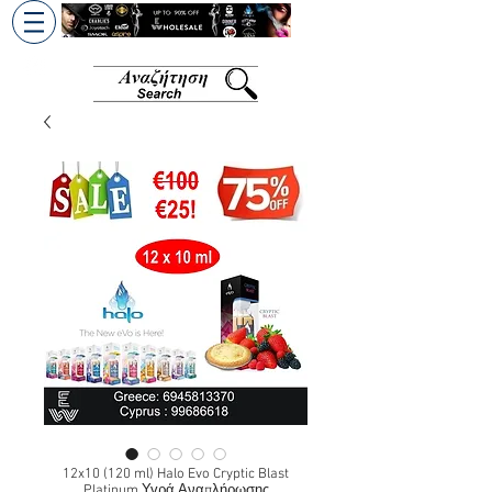
+30 6945813370
/
+357 99686618
12x10 (120 ml) Halo Evo Cryptic Blast
Platinum Υγρά Αναπλήρωσης