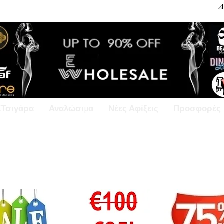
+30 6945813370 / +357 99686618
ΕΤσιγάρα
Αναλώσιμα
Νέες Αφίξεις
Προσφορές