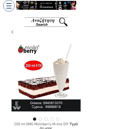
+30 6945813370
/
+357 99686618
200 ml OMG Molinberry M-line DIY Υγρά
άτμισης