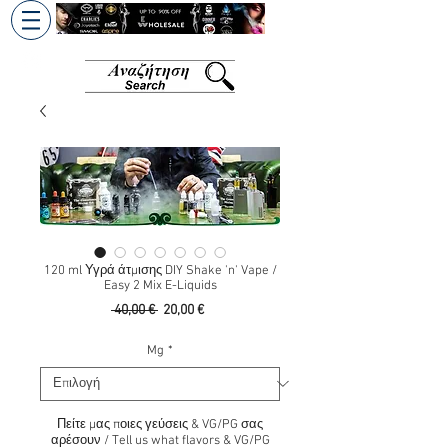
+30 6945813370
/
+357 99686618
120 ml Υγρά άτμισης DIY Shake 'n' Vape /
Easy 2 Mix E-Liquids
Κανονική
Τιμή
 40,00 € 
20,00 €
τιμή
Έκπτωσης
Mg
*
Πείτε μας ποιες γεύσεις & VG/PG σας
αρέσουν / Tell us what flavors & VG/PG