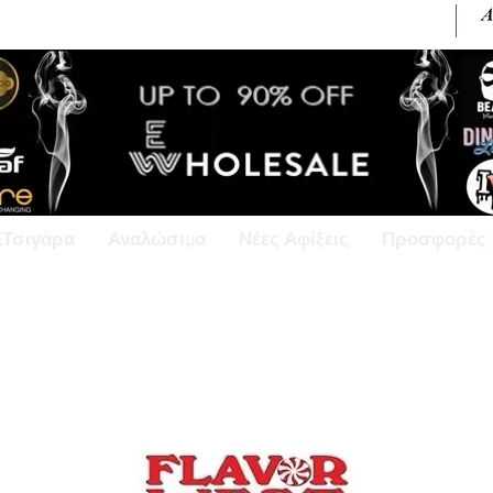
+30 6945813370 / +357 99686618
ΕΤσιγάρα
Αναλώσιμα
Νέες Αφίξεις
Προσφορές