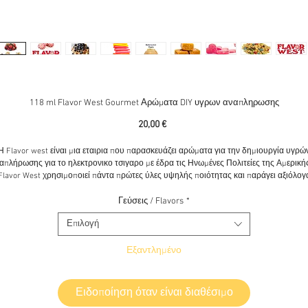
118 ml Flavor West Gourmet Αρώματα DIY υγρων αναπληρωσης
Τιμή
20,00 €
Η Flavor west είναι μια εταιρια που παρασκευάζει αρώματα για την δημιουργία υγρώ
απλήρωσης για το ηλεκτρονικο τσιγαρο με έδρα τις Ηνωμένες Πολιτείες της Αμερική
Flavor West χρησιμοποιεί πάντα πρώτες ύλες υψηλής ποιότητας και παράγει αξιόλογ
αρώματα και μίξεις αρωμάτων.
Γεύσεις / Flavors
*
Flavor west
Blueberry Graham
Waffle υπέροχη σπιτική βάφλα με μούρα.
Επιλογή
Γεύση που θα σας συναρπάσει και αξίζει σίγουρα να τη δοκιμάσετε.
Εξαντλημένο
lavor west
Salted Caramel
.Άρωμα με γεύση αλμυρή καραμέλα. Ένα άρωμα που θα σ
αφήσει άφωνους μια γεύση πραγματικά ιδιαίτερη μια γλυκιά καραμέλα που μας
προσφέρει την απόλυτη αντίθεση με τη προσθήκη του αλατιού .
Ειδοποίηση όταν είναι διαθέσιμο
emon Meringue Pie
- Πλούσιο άρωμα λεμονόπιτας με επικάλυψη γλυκιάς μαρέγκας κ