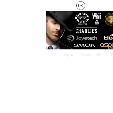
DIY
Υγρά
Disposables