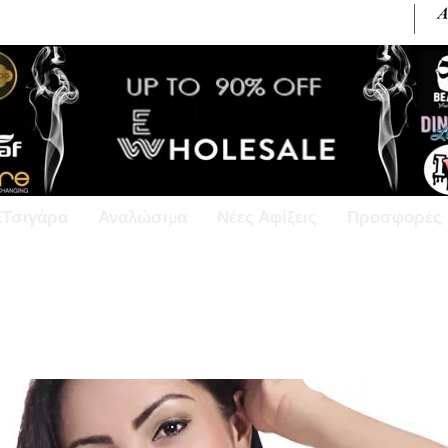
+30 6945813370 / +357 99686618
ΕΤσιγάρα
Αναλώσιμα
Νέες Αφίξεις
Προσφορές