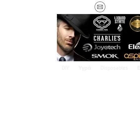
DIY
Υγρά
Disposables