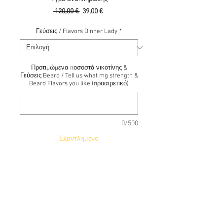
Κανονική
Τιμή
 120,00 € 
39,00 €
τιμή
Έκπτωσης
Γεύσεις / Flavors Dinner Lady
*
Προτιμώμενα ποσοστά νικοτίνης &
Γεύσεις Beard / Tell us what mg strength &
Beard Flavors you like (προαιρετικό)
0/500
Εξαντλημένο
Ειδοποίηση όταν είναι διαθέσιμο
Τα υγρά αναπλήρωσης Dinner Lady ξεκίνησαν
από την Αγγλία και μας φέρνουν τις πλέον
εντυπωσιακές γεύσεις για υγρά
αναπλήρωσης!