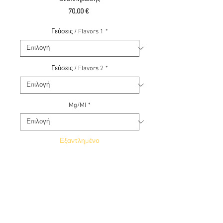
Τιμή
70,00 €
Γεύσεις / Flavors 1
*
Γεύσεις / Flavors 2
*
Mg/Ml
*
Εξαντλημένο
Ειδοποίηση όταν είναι διαθέσιμο
Χρησιμοποιείστε τον κωδικό 1+1 / Use code
1+1