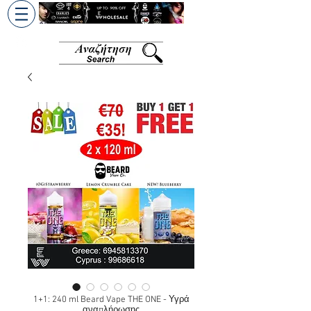
+30 6945813370
/
+357 99686618
1+1: 240 ml Beard Vape THE ONE - Υγρά
αναπλήρωσης