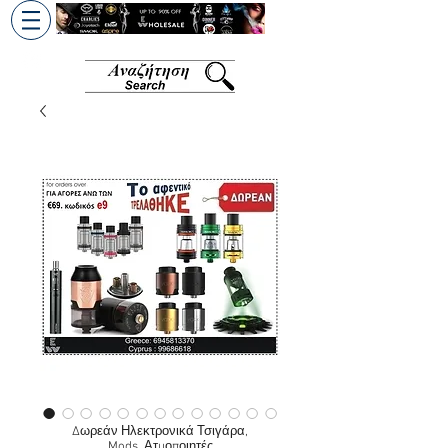
+30 6945813370
/
+357 99686618
Δωρεάν Ηλεκτρονικά Τσιγάρα,
Mods, Ατμοποιητές