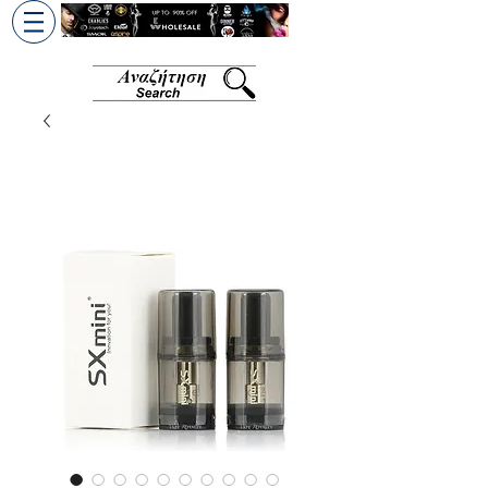
+30 6945813370
/
+357 99686618