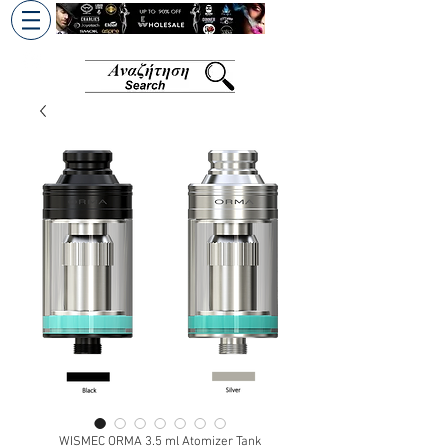
+30 6945813370
/
+357 99686618
WISMEC ORMA 3.5 ml Atomizer Tank