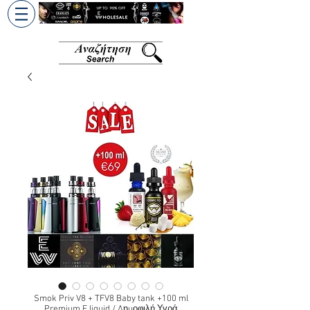
+30 6945813370
/
+357 99686618
Smok Priv V8 + TFV8 Baby tank +100 ml
Premium E liquid / Δημοφιλή Υγρά