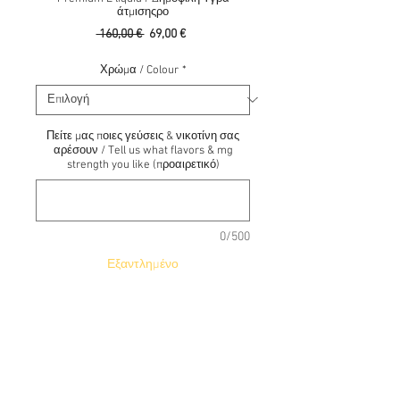
άτμισηςρο
Κανονική
Τιμή
 160,00 € 
69,00 €
τιμή
Έκπτωσης
Χρώμα / Colour
*
Πείτε μας ποιες γεύσεις & νικοτίνη σας
αρέσουν / Tell us what flavors & mg
strength you like (προαιρετικό)
0/500
Εξαντλημένο
Ειδοποίηση όταν είναι διαθέσιμο
Smok Priv V8 + TFV8 Baby tank +100
ml Δημοφιλή Υγρά άτμισης