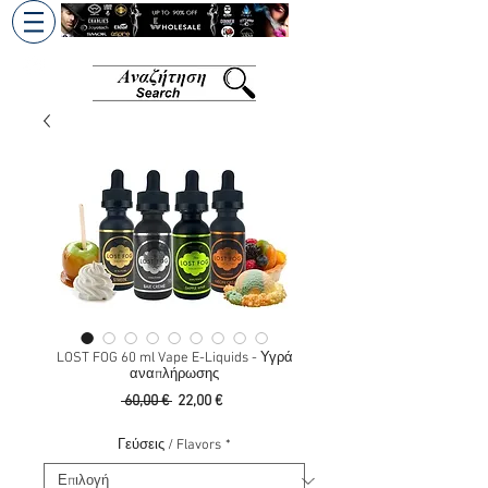
+30 6945813370
/
+357 99686618
LOST FOG 60 ml Vape E-Liquids - Υγρά
αναπλήρωσης
Κανονική
Τιμή
 60,00 € 
22,00 €
τιμή
Έκπτωσης
Γεύσεις / Flavors
*