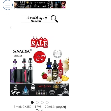
+30 6945813370
/
+357 99686618
Smok GX350 + TFV8 + 70ml Δημοφιλή
Υγρά