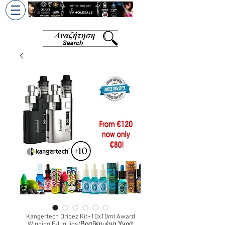
+30 6945813370
/
+357 99686618
Kangertech Dripez Kit+10x10ml Award
Winning E-Liquids/Βραβευμένα Υγρά