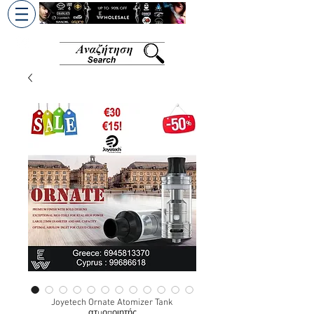
+30 6945813370
/
+357 99686618
Joyetech Ornate Atomizer Tank
ατμοποιητής