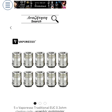
+30 6945813370
/
+357 99686618
5 x Vaporesso Traditional EUC 0.3ohm
clapton coils - κεφαλές αντίστασης