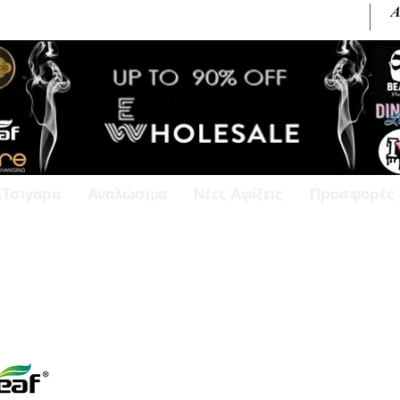
+30 6945813370 / +357 99686618
ΕΤσιγάρα
Αναλώσιμα
Νέες Αφίξεις
Προσφορές