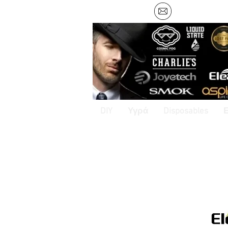
DIY
Υγρά
Disposables