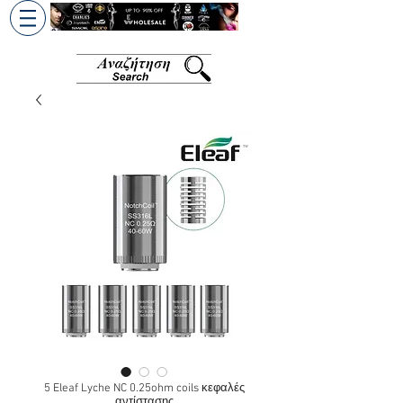
+30 6945813370
/
+357 99686618
5 Eleaf Lyche NC 0.25ohm coils κεφαλές
αντίστασης