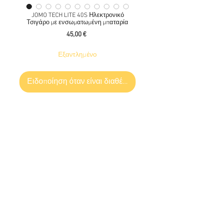
JOMO TECH LITE 40S Ηλεκτρονικό
Τσιγάρο με ενσωματωμένη μπαταρία
Τιμή
45,00 €
Εξαντλημένο
Ειδοποίηση όταν είναι διαθέσιμο
Το νέο Jomotech Lite 40 ήρθε για να
κατακτήσει την Ελληνική και Κυπριακή
αγορά, μετά από την εντυπωσιακή του
πορεία στην Ευρώπη και την
Αμερική. Εντυπωσιακό ντιζάιν συνδυασμένο
με την πιο εξελιγμένη μορφή της τεχνολογίας
στα ηλεκτρονικά τσιγάρα.
Ελλάδα :
+30 6945813370
Cyprus : +357 99686618
Η υψηλής ποιότητας κατασκευή του
εγγυάται σταθερά απολαυστικό άτμισμα!
Με ενσωματωμένη μπαταρία