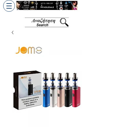
+30 6945813370
/
+357 99686618